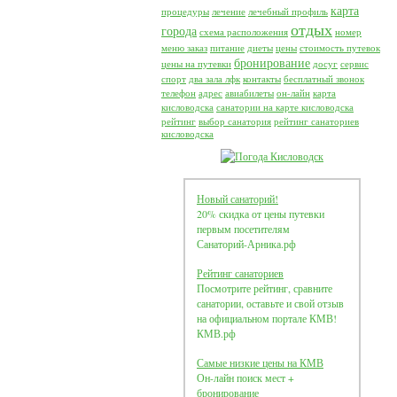
карта
процедуры
лечение
лечебный профиль
отдых
города
схема расположения
номер
меню заказ
питание
диеты
цены
стоимость путевок
бронирование
цены на путевки
досуг
сервис
спорт
два зала лфк
контакты
бесплатный звонок
телефон
адрес
авиабилеты
он-лайн
карта
кисловодска
санатории на карте кисловодска
рейтинг
выбор санатория
рейтинг санаториев
кисловодска
Новый санаторий!
20% скидка от цены путевки
первым посетителям
Санаторий-Арника.рф
Рейтинг санаториев
Посмотрите рейтинг, сравните
санатории, оставьте и свой отзыв
на официальном портале КМВ!
КМВ.рф
Самые низкие цены на КМВ
Он-лайн поиск мест +
бронирование