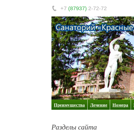
+7
(87937)
2-72-72
Преимущества
Лечение
Номера
Разделы сайта