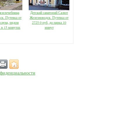
язелечебница
Детский санаторий Салют
ск. Путевка от
Железноводск. Путевка от
 сауна, рядом
2725 0 руб, до парка 10
к в 15 минутах
минут
фиденциальности