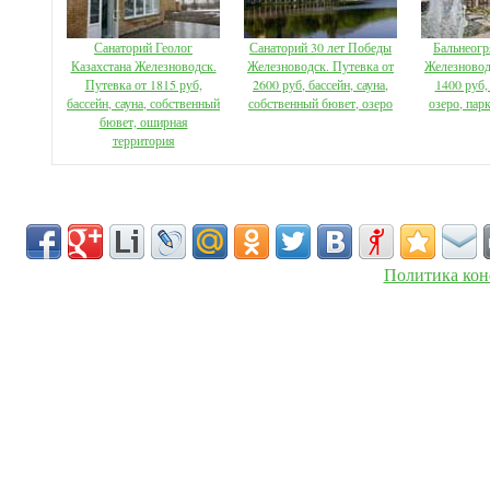
Санаторий Геолог
Санаторий 30 лет Победы
Бальнеогр
Казахстана Железноводск.
Железноводск. Путевка от
Железновод
Путевка от 1815 руб,
2600 руб, бассейн, сауна,
1400 руб,
бассейн, сауна, собственный
собственный бювет, озеро
озеро, пар
бювет, оширная
территория
Политика кон