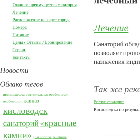
Главные преимущества санатория
Лечение
Расположение на карте города
Лечение
Номера
Питание
Цены / Отзывы / Бронирование
Санаторий обла
Сервис
позволяет прово
Контакты
назначения инди
Новости
Облако тегов
Так же рек
преимущества
отличительные особенности
кавказ
особенности
Рейтинг санаториев
кисловодск
Кисловодска по результ
«красные
санаторий
камни»
диагностика
лечебные