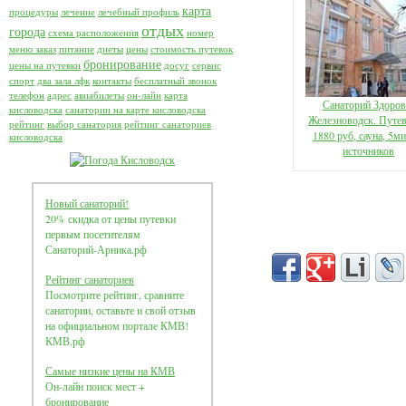
карта
процедуры
лечение
лечебный профиль
отдых
города
схема расположения
номер
меню заказ
питание
диеты
цены
стоимость путевок
бронирование
цены на путевки
досуг
сервис
спорт
два зала лфк
контакты
бесплатный звонок
телефон
адрес
авиабилеты
он-лайн
карта
Санаторий Здоров
кисловодска
санатории на карте кисловодска
Железноводск. Путев
рейтинг
выбор санатория
рейтинг санаториев
1880 руб, сауна, 5м
кисловодска
источников
Новый санаторий!
20% скидка от цены путевки
первым посетителям
Санаторий-Арника.рф
Рейтинг санаториев
Посмотрите рейтинг, сравните
санатории, оставьте и свой отзыв
на официальном портале КМВ!
КМВ.рф
Самые низкие цены на КМВ
Он-лайн поиск мест +
бронирование