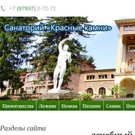
+7
(87937)
2-72-72
Преимущества
Лечение
Номера
Питание
Сервис
Це
Разделы сайта
лечебный