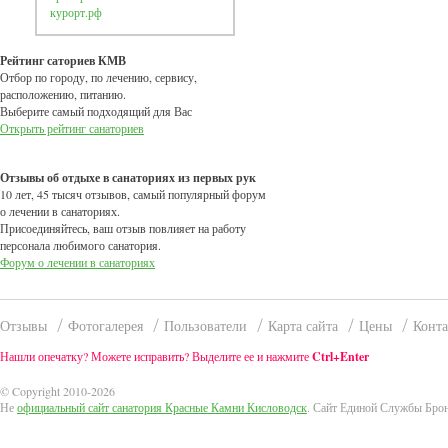
курорт.рф
Рейтинг саториев КМВ
Отбор по городу, по лечению, сервису,
расположению, питанию.
Выберите самый подходящий для Вас
Открыть рейтинг санаториев
Отзывы об отдыхе в санаториях из первых рук
10 лет, 45 тысяч отзывов, самый популярный форум
о лечении в санаториях.
Присоединяйтесь, ваш отзыв повлияет на работу
персонала любимого санатория.
Форум о лечении в санаториях
Отзывы
Фотогалерея
Пользователи
Карта сайта
Цены
Конт
Нашли опечатку? Можете исправить? Выделите ее и нажмите
Ctrl+Enter
© Copyright 2010-2026
Не
официальный сайт санатория Красные Камни Кисловодск
. Сайт Единой Службы Бро